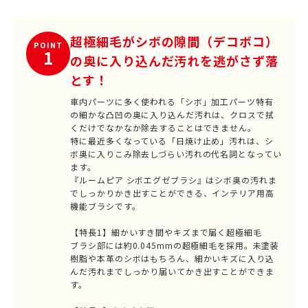
超極細毛がシボの隙間（デコボコ）
POINT
1
の奥に入り込んだ汚れを逃がさず落
とす！
車内パーツに多く使われる「シボ」加工パーツ特有
の細かな凸凹の奥に入り込んだ汚れは、クロスで拭
くだけでなかなか除去することはできません。
特に最近多くなっている「日焼け止め」汚れは、シ
ボ奥に入りこみ除去しづらい汚れの代名詞となってい
ます。
『ルームピア シボエグゼブラシ』はシボ奥の汚れま
でしっかりかき出すことができる、インテリア用高
機能ブラシです。
【特長1】細かいすき間やキズまで届く超極細毛
ブラシ部には約0.045mmの超極細毛を採用。未塗装
樹脂や本革のシボはもちろん、細かいキズに入り込
んだ汚れまでしっかり届いてかき出すことができま
す。