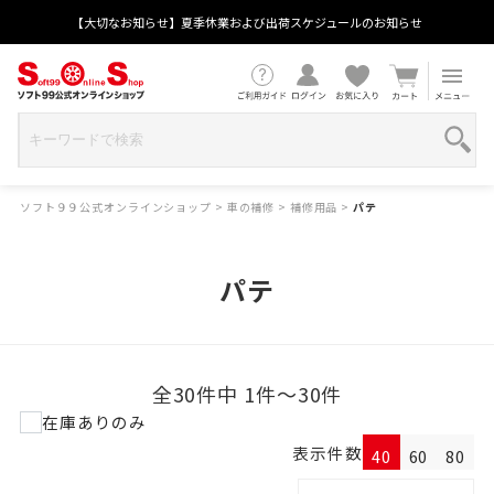
【大切なお知らせ】夏季休業および出荷スケジュールのお知らせ
ソフト９９公式オンラインショップ
>
車の補修
>
補修用品
>
パテ
パテ
全30件中 1件～30件
在庫ありのみ
表示件数
40
60
80