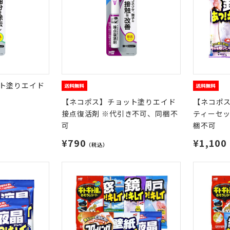
ト塗りエイド
【ネコポス】チョット塗りエイド
【ネコポス
接点復活剤 ※代引き不可、同梱不
ティーセッ
可
梱不可
¥790
¥1,100
（税込）