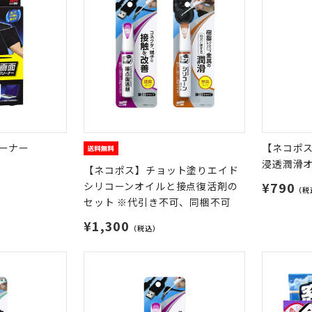
ーナー
【ネコポ
浸透潤滑
【ネコポス】チョット塗りエイド
¥790
シリコーンオイルと接点復活剤の
（税
セット ※代引き不可、同梱不可
¥1,300
（税込）