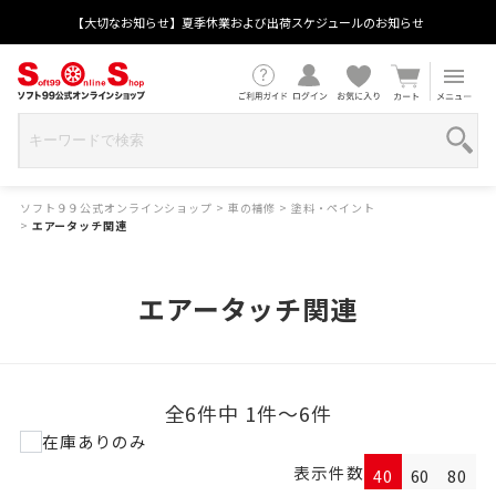
【大切なお知らせ】夏季休業および出荷スケジュールのお知らせ
ソフト９９公式オンラインショップ
>
車の補修
>
塗料・ペイント
>
エアータッチ関連
エアータッチ関連
全6件中 1件～6件
在庫ありのみ
表示件数
40
60
80