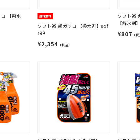
ラコ 【撥水
ソフト99
【解氷剤
ソフト99 超ガラコ 【撥水剤】sof
¥807
t99
（税
¥2,354
（税込）