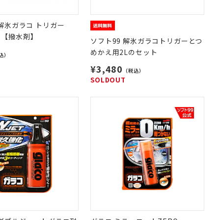
 解氷ガラコ トリガー
】【撥水剤】
ソフト99 解氷ガラコトリガーとつ
めかえ用2Lのセット
込）
¥3,480
（税込）
SOLDOUT