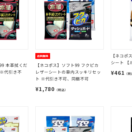
【ネコポス
シート 【
9 本革拭くだ
【ネコポス】ソフト99 フクピカ
¥461
 ※代引き不
レザーシートの車内スッキリセッ
（税
ト ※代引き不可、同梱不可
¥1,780
（税込）