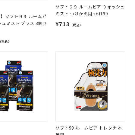
ソフト９９ ルームピア ウォッシュ
ミスト つけかえ用 soft99
】ソフト９９ ルームピ
¥713
シュミスト プラス 3個セ
（税込）
（税込）
ソフト99 ルームピア トレタナ 本
革用