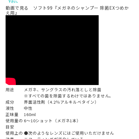
動画で見る ソフト99『メガネのシャンプー 除菌EXつめか
え用』
用途
メガネ、サングラスの汚れ落としと除菌
※すべての菌を除菌するわけではありません。
成分
界面活性剤（4.2％アルキルベタイン）
液性
中性
正味量
160ml
使用量の
6～10ショット（メガネ1本）
目安
使用上の
●次のようなレンズにはご使用いただけません