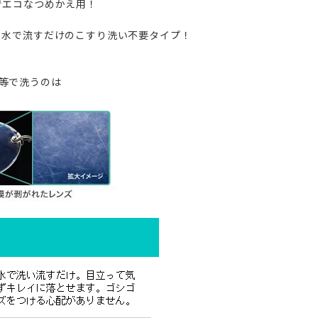
でエコなつめかえ用！
て水で流すだけのこすり洗い不要タイプ！
等で洗うのは